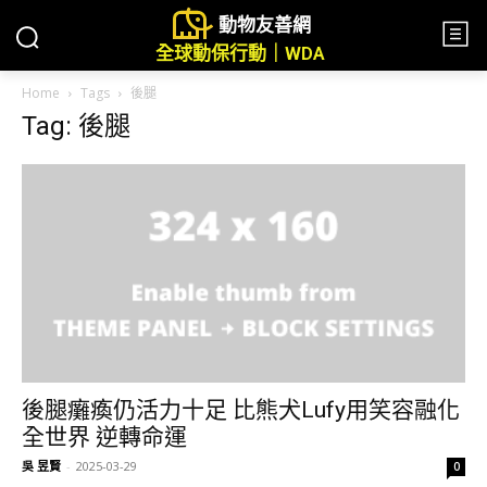
動物友善網
全球動保行動｜WDA
Home
Tags
後腿
Tag: 後腿
後腿癱瘓仍活力十足 比熊犬Lufy用笑容融化
全世界 逆轉命運
吳 昱賢
-
2025-03-29
0