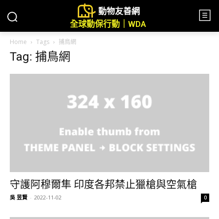
動物友善網
全球動保行動｜WDA
Home
Tags
捕鳥網
Tag: 捕鳥網
守護阿穆爾隼 印度各邦禁止獵槍與空氣槍
吳 昱賢
-
2022-11-02
0