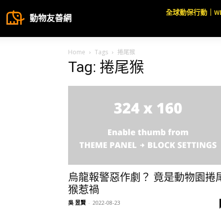
全球動保行動｜W
動物友善網
Home
Tags
捲尾猴
Tag: 捲尾猴
烏龍報警惡作劇？ 竟是動物園捲
猴惹禍
吳 昱賢
-
2022-08-23