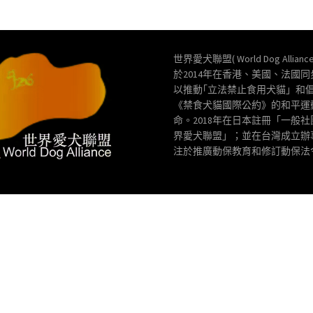
世界愛犬聯盟( World Dog Allianc
於2014年在香港、美國、法國
以推動｢立法禁止食用犬貓」和
《禁食犬貓國際公約》的和平運
命。2018年在日本註冊「一般
界愛犬聯盟」；並在台灣成立辦
注於推廣動保教育和修訂動保法