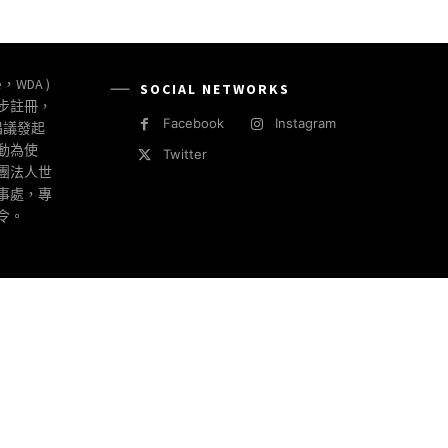
e，WDA )
SOCIAL NETWORKS
同步註冊，
Facebook
Instagram
倡議發起
動為使
Twitter
社團法人世
事處，專
令。