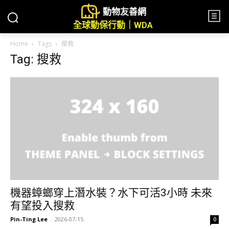
動物友善網
全球動保行動｜WDA
Home
Tags
搜救
Tag: 搜救
機器蟑螂穿上潛水裝？水下可活3小時 未來
有望投入搜救
Pin-Ting Lee
-
2026-07-15
0