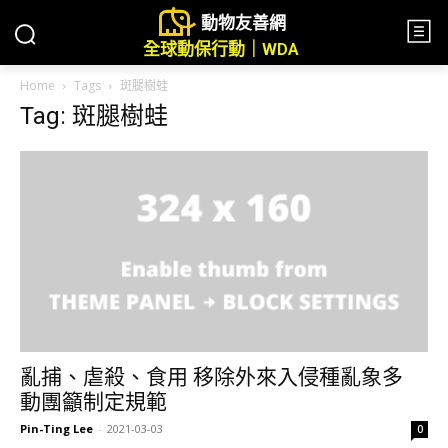
動物友善網
全球動保行動｜WDA
Home
Tags
斑腿樹蛙
Tag: 斑腿樹蛙
亂捕、虐殺、食用 移除外來入侵種亂象多
動團籲制定規範
Pin-Ting Lee
-
2021-03-03
0