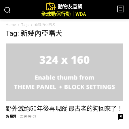
動物友善網
全球動保行動｜WDA
Home
Tags
新幾內亞唱犬
Tag: 新幾內亞唱犬
野外滅絕50年後再現蹤 最古老的狗回來了！
吳 昱賢
-
2020-09-09
0