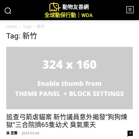
動物友善網
全球動保行動｜WDA
Home
Tags
新竹
Tag: 新竹
追查弓箭虐貓案 新竹議員意外揭發“狗狗煉
獄”三合院擠65隻幼犬 臭氣熏天
吳 昱賢
-
2023-05-04
0