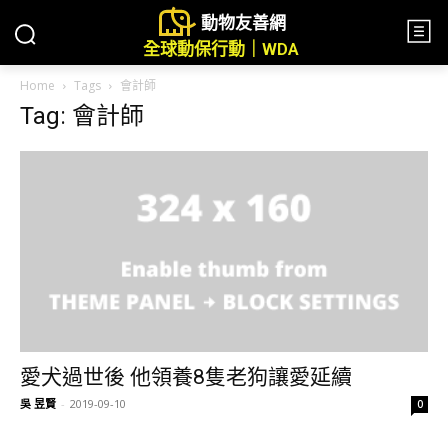
動物友善網
全球動保行動｜WDA
Home
Tags
會計師
Tag: 會計師
愛犬過世後 他領養8隻老狗讓愛延續
吳 昱賢
-
2019-09-10
0