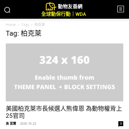
動物友善網
全球動保行動｜WDA
Home
Tags
柏克萊
Tag: 柏克萊
美國柏克萊市長候選人熊偉恩 為動物權背上
25官司
吳 昱賢
-
2020-10-22
0