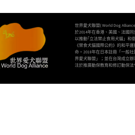
世界愛犬聯盟( World Dog Allianc
於2014年在香港、美國、法國
以推動｢立法禁止食用犬貓」和
《禁食犬貓國際公約》的和平運
命。2018年在日本註冊「一般
界愛犬聯盟」；並在台灣成立辦
注於推廣動保教育和修訂動保法