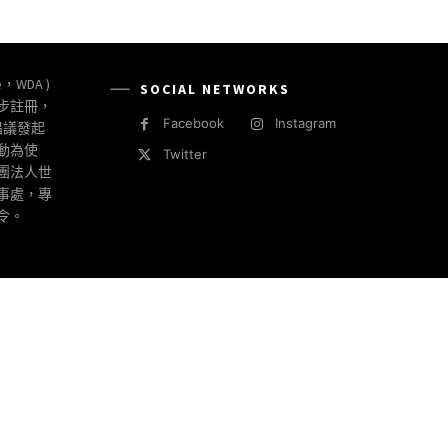
e，WDA )
SOCIAL NETWORKS
同步註冊，
Facebook
Instagram
倡議發起
動為使
Twitter
社團法人世
事處，專
令。