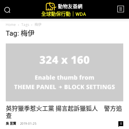
動物友善網
全球動保行動｜WDA
Home
Tags
梅伊
Tag: 梅伊
英狩獵季惹火工黨 揚言起訴獵狐人 警方追
查
吳 昱賢
-
2019-01-25
0