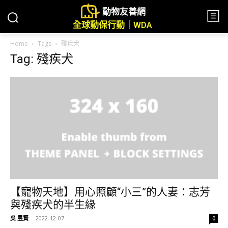
動物友善網
全球動保行動｜WDA
Home
Tags
殘疾犬
Tag: 殘疾犬
【寵物天地】用心照顧“小三”的人妻：志芳
與殘疾犬的半生緣
吳 昱賢
-
2022-12-07
0