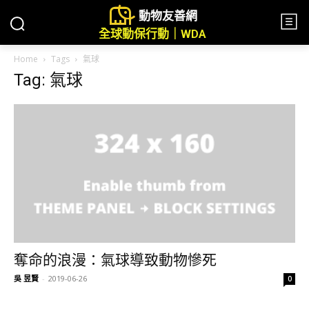
動物友善網
全球動保行動｜WDA
Home
Tags
氣球
Tag: 氣球
奪命的浪漫：氣球導致動物慘死
吳 昱賢
-
2019-06-26
0