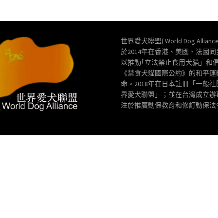
世界愛犬聯盟( World Dog Allianc
於2014年在香港、美國、法國
以推動｢立法禁止食用犬貓」和
《禁食犬貓國際公約》的和平運
命。2018年在日本註冊「一般
界愛犬聯盟」；並在台灣成立辦
注於推廣動保教育和修訂動保法