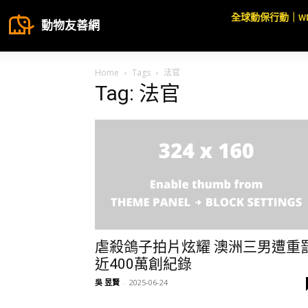
全球動保行動｜W
動物友善網
Home
Tags
法官
Tag: 法官
虐殺鴿子拍片炫耀 澳洲三男遭重
近400萬創紀錄
吳 昱賢
-
2025-06-24