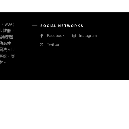
e，WDA )
SOCIAL NETWORKS
同步註冊，
Facebook
Instagram
倡議發起
動為使
Twitter
社團法人世
事處，專
令。