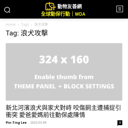
動物友善網
全球動保行動｜WDA
Home
Tags
浪犬攻擊
Tag: 浪犬攻擊
新北河濱浪犬與家犬對峙 咬傷飼主遭捕捉引
衝突 愛爸愛媽前往動保處陳情
Pin-Ting Lee
-
2023-03-09
0