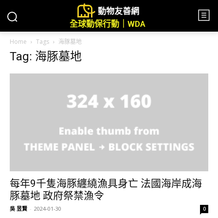
動物友善網
全球動保行動｜WDA
Home
Tags
海豚墓地
Tag: 海豚墓地
每年9千隻海豚纏繞漁具身亡 法國海岸成海
豚墓地 政府祭禁漁令
吳 昱賢
-
2024-01-30
0