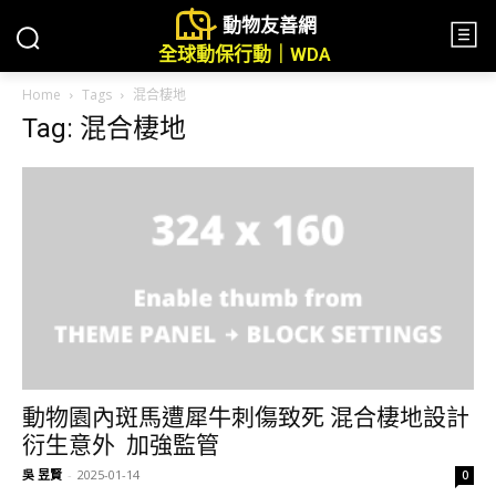
動物友善網
全球動保行動｜WDA
Home
Tags
混合棲地
Tag: 混合棲地
動物園內斑馬遭犀牛刺傷致死 混合棲地設計
衍生意外 加強監管
吳 昱賢
-
2025-01-14
0