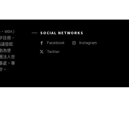
e，WDA )
SOCIAL NETWORKS
同步註冊，
Facebook
Instagram
倡議發起
動為使
Twitter
社團法人世
事處，專
令。