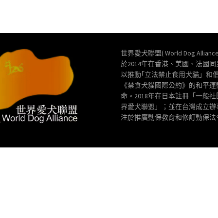
世界愛犬聯盟( World Dog Allianc
於2014年在香港、美國、法國
以推動｢立法禁止食用犬貓」和
《禁食犬貓國際公約》的和平運
命。2018年在日本註冊「一般
界愛犬聯盟」；並在台灣成立辦
注於推廣動保教育和修訂動保法