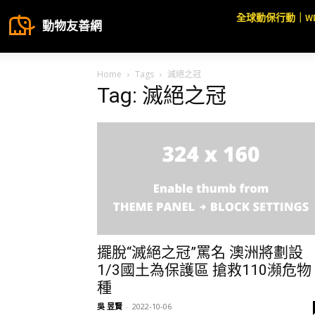
全球動保行動｜W
動物友善網
Home
Tags
滅絕之冠
Tag: 滅絕之冠
擺脫“滅絕之冠”罵名 澳洲將劃設
1/3國土為保護區 搶救110瀕危物
種
吳 昱賢
-
2022-10-06