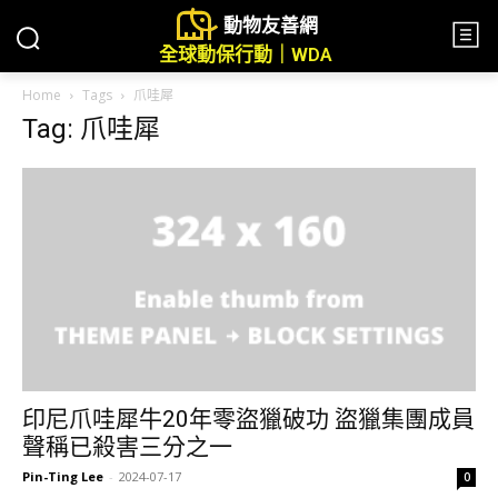
動物友善網
全球動保行動｜WDA
Home
Tags
爪哇犀
Tag: 爪哇犀
印尼爪哇犀牛20年零盜獵破功 盜獵集團成員
聲稱已殺害三分之一
Pin-Ting Lee
-
2024-07-17
0