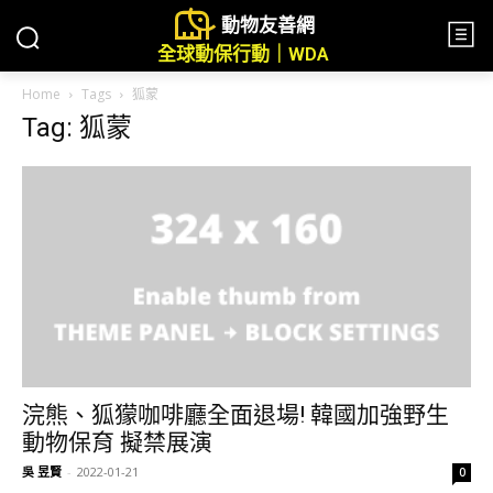
動物友善網
全球動保行動｜WDA
Home
Tags
狐蒙
Tag: 狐蒙
浣熊、狐獴咖啡廳全面退場! 韓國加強野生
動物保育 擬禁展演
吳 昱賢
-
2022-01-21
0