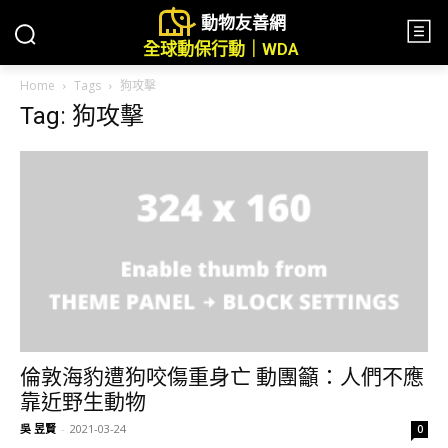
動物友善網
全球動保行動｜WDA
Home
Tags
狗攻擊
Tag: 狗攻擊
倫敦海豹遭狗咬傷重身亡 動團籲：人們不應
靠近野生動物
吳 昱賢
-
2021-03-24
0