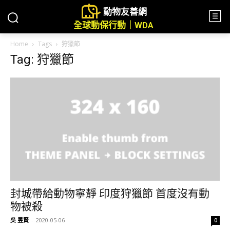
動物友善網
全球動保行動｜WDA
Home
Tags
狩獵節
Tag: 狩獵節
封城帶給動物寧靜 印度狩獵節 首度沒有動
物被殺
吳 昱賢
-
2020-05-06
0