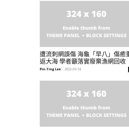
遭流刺網誤傷 海龜「早八」傷癒
返大海 學者籲落實廢棄漁網回收
Pin-Ting Lee
-
2022-05-14