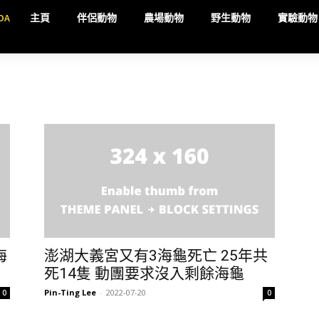
DA
主頁
伴侶動物
農場動物
野生動物
實驗動物
海
澎湖大義宮又有3海龜死亡 25年共
死14隻 動團要求沒入剩餘海龜
Pin-Ting Lee
-
2022-07-20
0
0