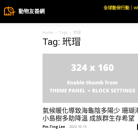
全球動保行動｜W
動物友善網
Home
Tags
玳瑁
Tag: 玳瑁
氣候暖化導致海龜陰多陽少 珊瑚
小島樹多助降溫 成族群生存希望
Pin-Ting Lee
-
2023-10-13