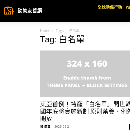
全球動保行動｜W
動物友善網
Home
Tags
白名單
Tag: 白名單
東亞首例！特寵「白名單」問世
國年底將實施新制 原則禁養、例
開放
吳 昱賢
-
2025-05-21