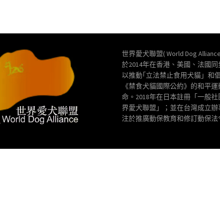
世界愛犬聯盟( World Dog Allianc
於2014年在香港、美國、法國
以推動｢立法禁止食用犬貓」和
《禁食犬貓國際公約》的和平運
命。2018年在日本註冊「一般
界愛犬聯盟」；並在台灣成立辦
注於推廣動保教育和修訂動保法