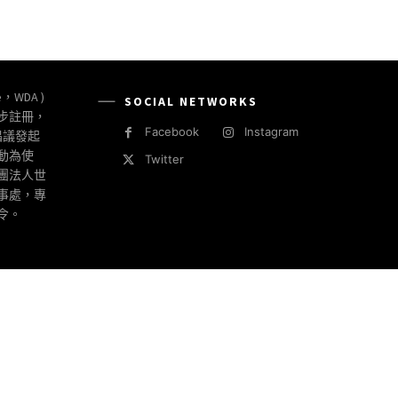
e，WDA )
SOCIAL NETWORKS
同步註冊，
Facebook
Instagram
倡議發起
動為使
Twitter
社團法人世
事處，專
令。