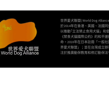
世界愛犬聯盟( World Dog Allianc
於2014年在香港、美國、法國
以推動｢立法禁止食用犬貓」和
《禁食犬貓國際公約》的和平運
命。2018年在日本註冊「一般
界愛犬聯盟」；並在台灣成立辦
注於推廣動保教育和修訂動保法