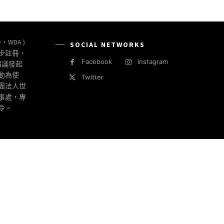
e，WDA )
SOCIAL NETWORKS
同步註冊，
Facebook
Instagram
倡議發起
動為使
Twitter
社團法人世
事處，專
令。