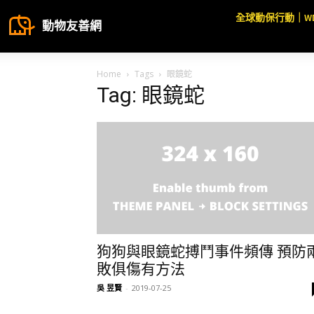
全球動保行動｜W
動物友善網
Home
Tags
眼鏡蛇
Tag: 眼鏡蛇
狗狗與眼鏡蛇搏鬥事件頻傳 預防
敗俱傷有方法
吳 昱賢
-
2019-07-25