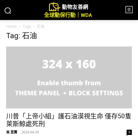
動物友善網
全球動保行動｜WDA
Home
Tags
石油
Tag: 石油
川普「上帝小組」護石油漠視生命 僅存50隻
萊斯鯨處死刑
吳 昱賢
-
2026-04-29
0