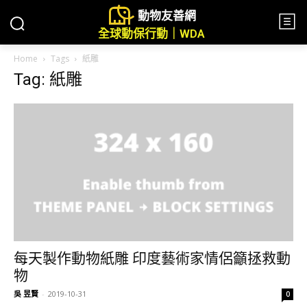
動物友善網
全球動保行動｜WDA
Home
Tags
紙雕
Tag: 紙雕
每天製作動物紙雕 印度藝術家情侶籲拯救動
物
吳 昱賢
-
2019-10-31
0