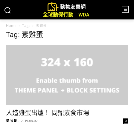
動物友善網
全球動保行動｜WDA
Home
Tags
素雞蛋
Tag: 素雞蛋
人造雞蛋出爐！ 問鼎素食市場
吳 昱賢
-
2019-08-02
0