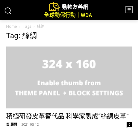
動物友善網
全球動保行動｜WDA
Home
Tags
絲綢
Tag: 絲綢
積極研發皮革替代品 科學家製成“絲綢皮革”
吳 昱賢
-
2021-05-12
0