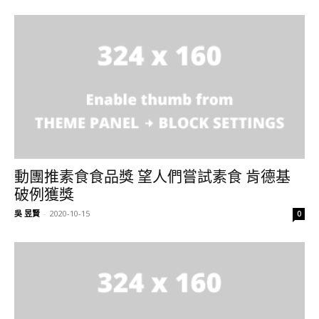
動團推素食食品獎 望人們嘗試素食 肯德基
破例獲獎
吳 昱賢
-
2020-10-15
0