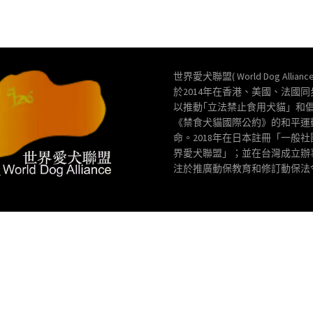
世界愛犬聯盟( World Dog Allianc
於2014年在香港、美國、法國
以推動｢立法禁止食用犬貓」和
《禁食犬貓國際公約》的和平運
命。2018年在日本註冊「一般
界愛犬聯盟」；並在台灣成立辦
注於推廣動保教育和修訂動保法