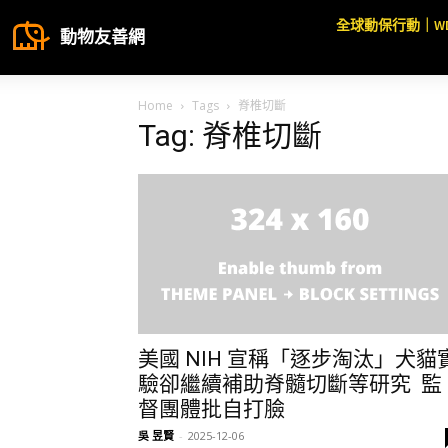
全球動保行動｜W
動物友善網
Home
Tags
脊椎切斷
Tag: 脊椎切斷
美國 NIH 宣稱「逐步淘汰」犬貓
驗卻繼續補助脊髓切斷等研究 監
督團體批自打臉
吳 昱賢
-
2025-12-06