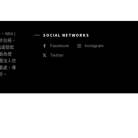
e，WDA )
SOCIAL NETWORKS
同步註冊，
Facebook
Instagram
倡議發起
動為使
Twitter
社團法人世
事處，專
令。