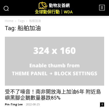
動物友善網
全球動保行動｜WDA
Home
Tags
船舶加油
Tag: 船舶加油
受不了噪音！南非開放海上加油6年 附近島
嶼黑腳企鵝數量暴跌85%
Pin-Ting Lee
-
2022-08-25
0