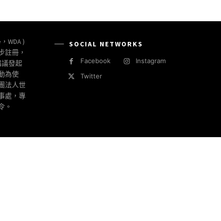
e，WDA )
SOCIAL NETWORKS
同步註冊，
Facebook
Instagram
倡議發起
動為使
Twitter
社團法人世
事處，專
令。