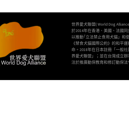
世界愛犬聯盟( World Dog Allianc
於2014年在香港、美國、法國
以推動｢立法禁止食用犬貓」和
《禁食犬貓國際公約》的和平運
命。2018年在日本註冊「一般
界愛犬聯盟」；並在台灣成立辦
注於推廣動保教育和修訂動保法