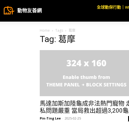
全球動保行動｜W
動物友善網
Home
Tags
葛摩
Tag: 葛摩
馬達加斯加陸龜成非法熱門寵物 
私問題嚴重 當局救出超過3,200龜
Pin-Ting Lee
-
2025-02-25