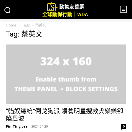
動物友善網
全球動保行動｜WDA
Home
Tags
蔡英文
Tag: 蔡英文
“貓奴總統”倒戈狗派 領養明星搜救犬樂樂卻
陷風波
Pin-Ting Lee
-
2021-04-29
0