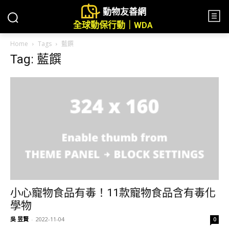
動物友善網
全球動保行動｜WDA
Home
Tags
藍饌
Tag: 藍饌
小心寵物食品有毒！11款寵物食品含有毒化
學物
吳 昱賢
-
2022-11-04
0