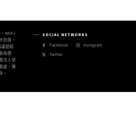
e，WDA )
SOCIAL NETWORKS
同步註冊，
Facebook
Instagram
倡議發起
動為使
Twitter
社團法人世
事處，專
令。