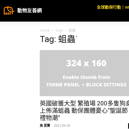
全球動保行動｜W
動物友善網
Home
Tags
蛆蟲˙
Tag: 蛆蟲˙
英國破獲大型 繁殖場 200多隻狗
上佈滿蛆蟲 動保團體憂心“聖誕節
禮物潮”
吳 昱賢
-
2021-09-29