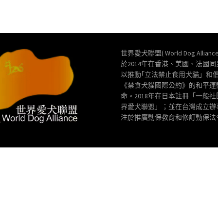
世界愛犬聯盟( World Dog Allianc
於2014年在香港、美國、法國
以推動｢立法禁止食用犬貓」和
《禁食犬貓國際公約》的和平運
命。2018年在日本註冊「一般
界愛犬聯盟」；並在台灣成立辦
注於推廣動保教育和修訂動保法