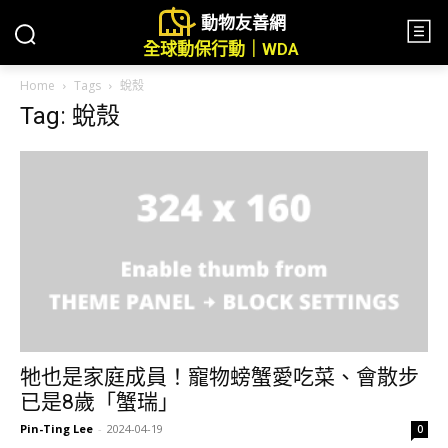
動物友善網
全球動保行動｜WDA
Home
Tags
蛻殼
Tag: 蛻殼
牠也是家庭成員！寵物螃蟹愛吃菜、會散步
已是8歲「蟹瑞」
Pin-Ting Lee
-
2024-04-19
0