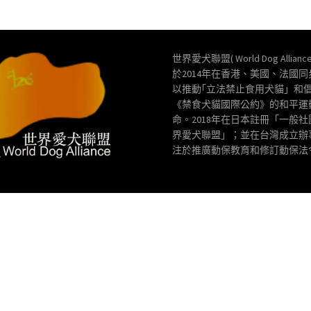
世界愛犬聯盟( World Dog Allianc
於2014年在香港、美國、法國
以推動｢立法禁止食用犬貓」和
《禁食犬貓國際公約》的和平運
命。2018年在日本註冊「一般
界愛犬聯盟」；並在台灣成立辦
注於推廣動保教育和修訂動保法