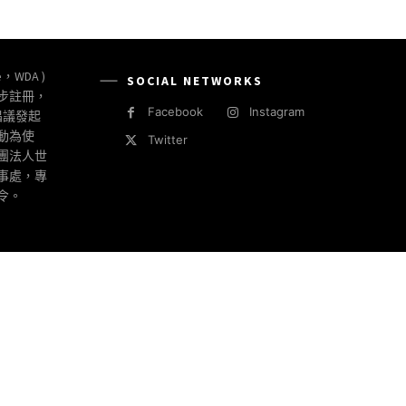
e，WDA )
SOCIAL NETWORKS
同步註冊，
Facebook
Instagram
倡議發起
動為使
Twitter
社團法人世
事處，專
令。