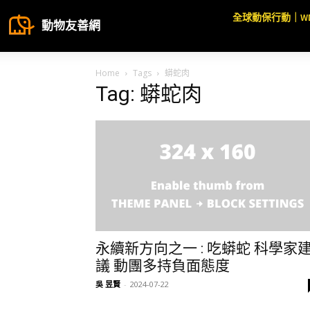
全球動保行動｜W
動物友善網
Home
Tags
蟒蛇肉
Tag: 蟒蛇肉
永續新方向之一 : 吃蟒蛇 科學家
議 動團多持負面態度
吳 昱賢
-
2024-07-22