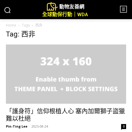
動物友善網
全球動保行動｜WDA
Home
Tags
西非
Tag: 西非
「護身符」信仰根植人心 塞內加爾獅子盜獵
難以杜絕
Pin-Ting Lee
-
2025-08-24
0