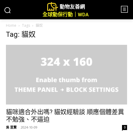
動物友善網
全球動保行動｜WDA
Home
Tags
貓奴
Tag: 貓奴
貓咪適合外出嗎? 貓奴經驗談 順應個體差異
不勉強、不逼迫
吳 昱賢
-
2024-10-09
0