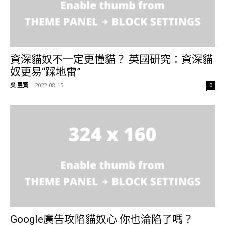
資深貓奴不一定更懂貓？ 英國研究：資深貓
奴更易“踩地雷”
吳 昱賢
-
2022-08-15
0
Google廣告攻陷貓奴心 你也淪陷了嗎？