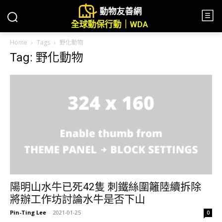
動物友善網
全球動保行動｜WDA
Home
Tags
野化動物
Tag: 野化動物
陽明山水牛已死42隻 刺鐵絲圍籬陸續拆除
將辦工作坊討論水牛是否下山
Pin-Ting Lee
-
2021-01-25
0