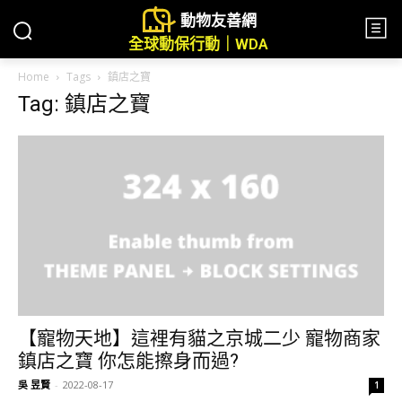
動物友善網
全球動保行動｜WDA
Home
Tags
鎮店之寶
Tag: 鎮店之寶
【寵物天地】這裡有貓之京城二少 寵物商家
鎮店之寶 你怎能擦身而過?
吳 昱賢
-
2022-08-17
1