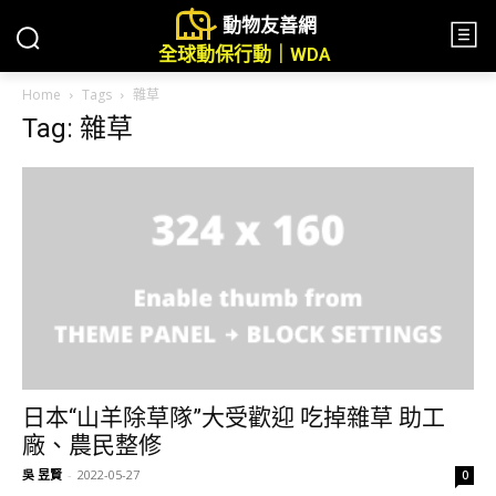
動物友善網
全球動保行動｜WDA
Home
Tags
雜草
Tag: 雜草
日本“山羊除草隊”大受歡迎 吃掉雜草 助工
廠、農民整修
吳 昱賢
-
2022-05-27
0