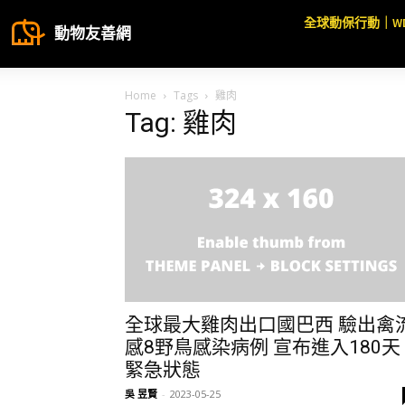
全球動保行動｜W
動物友善網
Home
Tags
雞肉
Tag: 雞肉
全球最大雞肉出口國巴西 驗出禽
感8野鳥感染病例 宣布進入180天
緊急狀態
吳 昱賢
-
2023-05-25