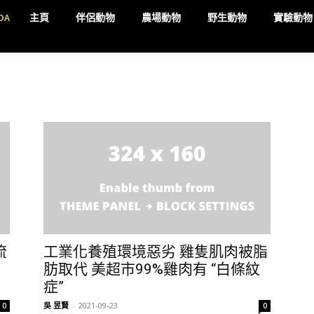
DA
主頁
伴侶動物
農場動物
野生動物
實驗動物
流
工業化養殖環境惡劣 雞隻肌肉被脂
肪取代 美超市99%雞肉有 “白條紋
症”
吳 昱賢
-
2021-09-23
0
0