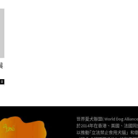
與
0
世界愛犬聯盟( World Dog Allianc
於2014年在香港、美國、法國
以推動｢立法禁止食用犬貓」和