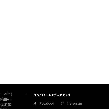
e，WDA )
SOCIAL NETWORKS
同步註冊，
Facebook
Instagram
倡議發起