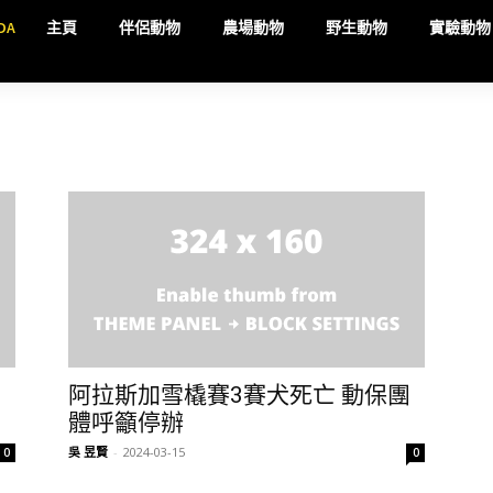
DA
主頁
伴侶動物
農場動物
野生動物
實驗動物
亡
阿拉斯加雪橇賽3賽犬死亡 動保團
體呼籲停辦
吳 昱賢
-
2024-03-15
0
0