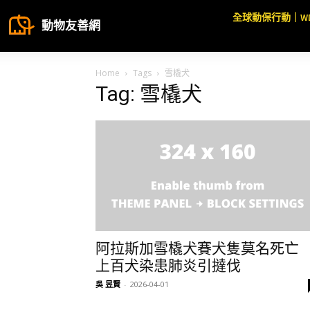
全球動保行動｜W
動物友善網
Home
Tags
雪橇犬
Tag: 雪橇犬
阿拉斯加雪橇犬賽犬隻莫名死
上百犬染患肺炎引撻伐
吳 昱賢
-
2026-04-01