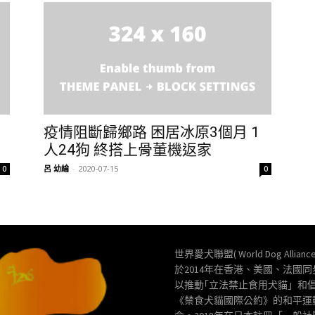
疫情阻斷歸鄉路 困居冰原3個月 1
人24狗 終搭上骨董機返家
呂 幼綸
-
2020-07-15
0
0
世界愛犬聯盟( World Dog Allianc
於2014年在香港、美國、法國
以推動｢立法禁止食用犬貓」和
《禁食犬貓國際公約》的和平運