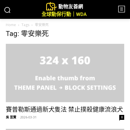
動物友善網
全球動保行動｜WDA
Home
Tags
零安樂死
Tag: 零安樂死
賽普勒斯通過新犬隻法 禁止撲殺健康流浪犬
吳 昱賢
-
2026-03-31
0