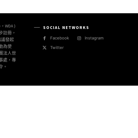
e，WDA )
SOCIAL NETWORKS
同步註冊，
Facebook
Instagram
倡議發起
動為使
Twitter
社團法人世
事處，專
令。