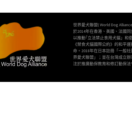
世界愛犬聯盟( World Dog Allianc
於2014年在香港、美國、法國
以推動｢立法禁止食用犬貓」和
《禁食犬貓國際公約》的和平運
命。2018年在日本註冊「一般
界愛犬聯盟」；並在台灣成立辦
注於推廣動保教育和修訂動保法