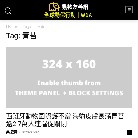
動物友善網
全球動保行動｜WDA
Home
Tags
青苔
Tag: 青苔
西班牙動物園照護不當 海豹皮膚長滿青苔
逾2.7萬人連署促關閉
吳 昱賢
-
2020-07-02
0