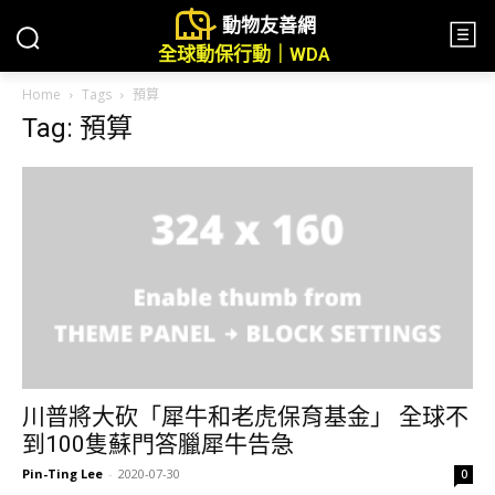
動物友善網
全球動保行動｜WDA
Home
Tags
預算
Tag: 預算
川普將大砍「犀牛和老虎保育基金」 全球不
到100隻蘇門答臘犀牛告急
Pin-Ting Lee
-
2020-07-30
0