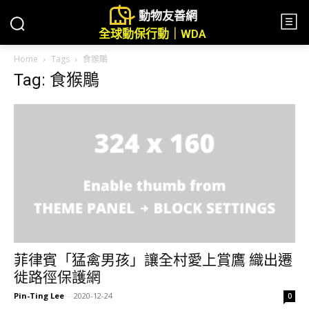
動物友善網
全球動保行動｜WDA
Home
Tags
食猴鵰
Tag: 食猴鵰
菲律賓「猛禽男孩」讓全村愛上賞鷹 織出遷
徙路徑保護網
Pin-Ting Lee
-
2020-12-24
0